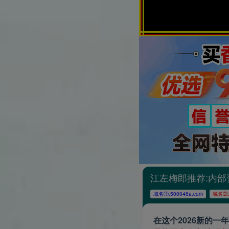
江左梅郎推荐:内部
域名①:500046a.com
域名②:
在这个2026新的一