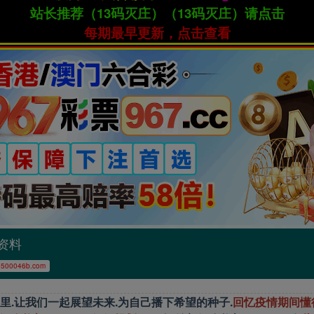
站长推荐（13码灭庄）（13码灭庄）请点击
每期最早更新，点击查看
资料
500046b.com
年里.让我们一起展望未来.为自己播下希望的种子.
回忆疫情期间懂