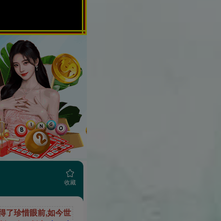
收藏
得了珍惜眼前,如今世