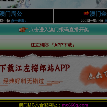
澳门周公
澳门金
一码中特
点击查看>
220期一码中特
点击进入澳门报码直播开奖
江左梅郎
『APP下载』
澳门MC六合彩网址：
mc660g.com